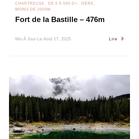
CHARTREUSE
DE 0 À 500 D+
ISÈRE
MOINS DE 2000M
Fort de la Bastille – 476m
Mis À Jour Le
Août 17, 2025
Lire