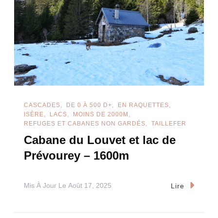
CASCADES
DE 0 À 500 D+
EN RAQUETTES
ISÈRE
LACS
MOINS DE 2000M
REFUGES ET CABANES NON GARDÉS
TAILLEFER
Cabane du Louvet et lac de
Prévourey – 1600m
Mis À Jour Le
Août 17, 2025
Lire