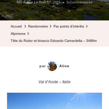
Sur
Mis À Jour Le
Août 17, 2025
5 Commentaires
Tête
Du
Ruitor
Accueil
Randonnées
Par points d'intérêts
Et
Alpinisme
Bivacco
Tête du Ruitor et bivacco Edoardo Camardella – 3486m
Edoardo
Camardell
–
3486m
par
Alice
Val d’Aoste – Italie