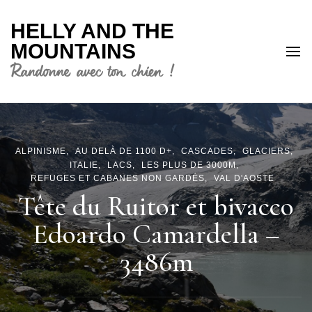
HELLY AND THE
MOUNTAINS
Randonne avec ton chien !
ALPINISME
AU DELÀ DE 1100 D+
CASCADES
GLACIERS
ITALIE
LACS
LES PLUS DE 3000M
REFUGES ET CABANES NON GARDÉS
VAL D'AOSTE
Tête du Ruitor et bivacco
Edoardo Camardella –
3486m